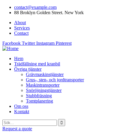
contact@example.com
88 Broklyn Golden Street. New York
About
Services
Contact
Facebook
Twitter
Instagram
Pinterest
Hem
Trädfällning med kranbil
Övriga tjänster
Grävmaskinstjänster
Grus-, sten- och jordtransporter
Maskintransporter
Snöröjningstjänster
Stubbfräsning
Tomtplanering
Om oss
Kontakt
Request a quote